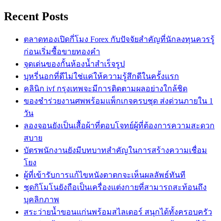
Recent Posts
ตลาดทองเปิดกี่โมง Forex กับปัจจัยสำคัญที่นักลงทุนควรรู้
ก่อนเริ่มซื้อขายทองคำ
จุดเด่นของกั้นห้องน้ำสำเร็จรูป
บุหรี่นอกที่ดีไม่ใช่แค่ให้ความรู้สึกดีในครั้งแรก
คลินิก ivf กรุงเทพจะมีการติดตามผลอย่างใกล้ชิด
ของชำร่วยงานศพพร้อมแพ็กเกจครบชุด ส่งด่วนภายใน 1
วัน
ลองจอนยังเป็นเสื้อผ้าที่ตอบโจทย์ผู้ที่ต้องการความสะดวก
สบาย
บัตรพนักงานยังมีบทบาทสำคัญในการสร้างความเชื่อม
โยง
ผู้ที่เข้ารับการแก้ไขหนังตาตกจะเห็นผลลัพธ์ทันที
ชุดกิโมโนยังถือเป็นเครื่องแต่งกายที่สามารถสะท้อนถึง
บุคลิกภาพ
สระว่ายน้ำขอนแก่นพร้อมสไลเดอร์ สนุกได้ทั้งครอบครัว