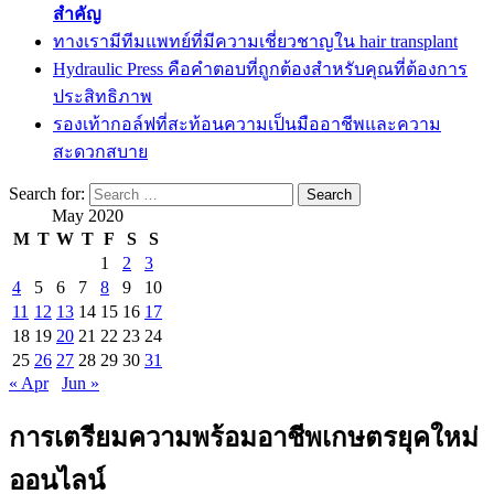
สำคัญ
ทางเรามีทีมแพทย์ที่มีความเชี่ยวชาญใน hair transplant
Hydraulic Press คือคำตอบที่ถูกต้องสำหรับคุณที่ต้องการ
ประสิทธิภาพ
รองเท้ากอล์ฟที่สะท้อนความเป็นมืออาชีพและความ
สะดวกสบาย
Search for:
May 2020
M
T
W
T
F
S
S
1
2
3
4
5
6
7
8
9
10
11
12
13
14
15
16
17
18
19
20
21
22
23
24
25
26
27
28
29
30
31
« Apr
Jun »
การเตรียมความพร้อมอาชีพเกษตรยุคใหม่
ออนไลน์