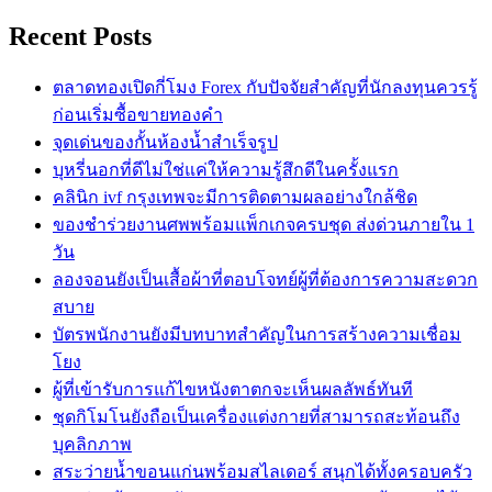
Recent Posts
ตลาดทองเปิดกี่โมง Forex กับปัจจัยสำคัญที่นักลงทุนควรรู้
ก่อนเริ่มซื้อขายทองคำ
จุดเด่นของกั้นห้องน้ำสำเร็จรูป
บุหรี่นอกที่ดีไม่ใช่แค่ให้ความรู้สึกดีในครั้งแรก
คลินิก ivf กรุงเทพจะมีการติดตามผลอย่างใกล้ชิด
ของชำร่วยงานศพพร้อมแพ็กเกจครบชุด ส่งด่วนภายใน 1
วัน
ลองจอนยังเป็นเสื้อผ้าที่ตอบโจทย์ผู้ที่ต้องการความสะดวก
สบาย
บัตรพนักงานยังมีบทบาทสำคัญในการสร้างความเชื่อม
โยง
ผู้ที่เข้ารับการแก้ไขหนังตาตกจะเห็นผลลัพธ์ทันที
ชุดกิโมโนยังถือเป็นเครื่องแต่งกายที่สามารถสะท้อนถึง
บุคลิกภาพ
สระว่ายน้ำขอนแก่นพร้อมสไลเดอร์ สนุกได้ทั้งครอบครัว