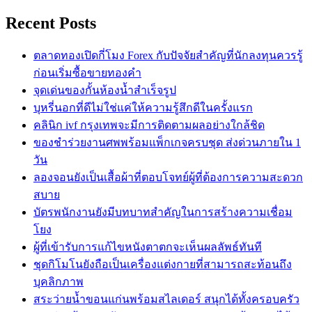
Recent Posts
ตลาดทองเปิดกี่โมง Forex กับปัจจัยสำคัญที่นักลงทุนควรรู้
ก่อนเริ่มซื้อขายทองคำ
จุดเด่นของกั้นห้องน้ำสำเร็จรูป
บุหรี่นอกที่ดีไม่ใช่แค่ให้ความรู้สึกดีในครั้งแรก
คลินิก ivf กรุงเทพจะมีการติดตามผลอย่างใกล้ชิด
ของชำร่วยงานศพพร้อมแพ็กเกจครบชุด ส่งด่วนภายใน 1
วัน
ลองจอนยังเป็นเสื้อผ้าที่ตอบโจทย์ผู้ที่ต้องการความสะดวก
สบาย
บัตรพนักงานยังมีบทบาทสำคัญในการสร้างความเชื่อม
โยง
ผู้ที่เข้ารับการแก้ไขหนังตาตกจะเห็นผลลัพธ์ทันที
ชุดกิโมโนยังถือเป็นเครื่องแต่งกายที่สามารถสะท้อนถึง
บุคลิกภาพ
สระว่ายน้ำขอนแก่นพร้อมสไลเดอร์ สนุกได้ทั้งครอบครัว