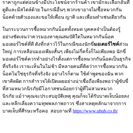
ราคาถูกแต่ค่อนข้างมีประโยชน์จากร้านค้า เขามักจะเลือกอันที่
ดูดีและมีสไตล์ด้วย ในกรณีอื่นๆ พวกเขาอาจไม่ซื้อหมวกกัน
น็อคด้วยตัวเองและขอให้เพื่อน ญาติ และเพื่อนทำเช่นเดียวกัน
ในกระบวนการซื้อหมวกกันน็อคทั้งหมด บุคคลจำเป็นต้องรู้
อย่างชัดเจนว่าควรมองหาคุณสมบัติใดในหมวกกันน็อค
มอเตอร์ไซค์ที่ดี ดังที่กล่าวไว้ในกรณีของนักขี่
มอเตอร์ไซค์
ส่วน
ใหญ่ การเหลือบมองเพียงสั้นๆ เพียงไม่กี่ครั้งก็ไม่เพียงพอ นักขี่
มอเตอร์ไซค์ควรทำอย่างไรตั้งแต่การซื้อหมวกกันน็อคเป็นธุรกิจ
ที่จริงจัง เราจะเห็นในไม่ช้า มีหลายคนที่คิดว่าการซื้อหมวกกัน
น็อคไม่ใช่ธุรกิจที่จริงจัง อย่างไรก็ตาม ใช้คำพูดของฉัน พวก
เขาคิดผิด การสำรวจได้เปิดเผยอย่างน่าเชื่อถือเพียงพอว่าผู้ขับขี่
ที่สวมหมวกนิรภัยมีโอกาสชนน้อยกว่าผู้ที่ไม่สวมหมวก
นิรภัย แม้ว่าคุณจะประสบอุบัติเหตุ คุณก็จะได้รับบาดเจ็บน้อยลง
และหลีกเลี่ยงความทุพพลภาพถาวร ซึ่งสาเหตุหลักมาจากการ
บาดเจ็บที่ศีรษะหรือคอ สอบถามที่
https://www.uhub.co.th/