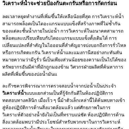
วิเคราะห์น้ำจะช่วยป้องกันตะกรันหรือการกัดกร่อน
ลดเวลาหยุดทำงานที่เพิ่มขึ้นให้เหลือน้อยที่สุด การวิเคราะห์น้ำ
สามารถพล็อตเป็นไดอะแกรมแบบแข็งที่สร้างภาพที่ไม่ซ้ำกัน
ของแต่ละชั้นน้ำภายในบ่อน้ำ การวิเคราะห์ในอนาคตสามารถ
พล็อตและเปรียบเทียบกับไดอะแกรมแบบแข็งดั้งเดิมได้ การ
เปลี่ยนแปลงที่สำคัญในไอออนที่สำคัญอาจบ่งบอกถึงการรั่วไหล
หรือการเกิดตะกรัน วิเคราะห์น้ำและแมงกานีสอย่างกะทันหัน
หมายความว่ามีรูรั่ว นี่เป็นเพียงส่วนน้อยของความเป็นไปได้ของ
ทรัพยากรอันมีค่าที่มักถูกมองข้าม วิศวกรฝ่ายผลิตที่ค้นหาการ
ผลิตที่เพิ่มขึ้นของบ่อน้ำมันแ
ละก๊าซควรพิจารณาการตรวจสอบน้ำจากบ่อน้ำเป็นประจำ
วิเคราะห์น้ำ
แบบแยกส่วนเป็นที่รู้จักกันดีในห้องปฏิบัติการ
ทดสอบทางคลินิก เมื่อเร็ว ๆ นี้ม้าตัวเล็กเหล่านี้ได้ค้นพบทางเข้า
สู่ห้องปฏิบัติการด้านสิ่งแวดล้อมแล้ว แต่ศักยภาพในการ
วิเคราะห์ตัวอย่างน้ำยังไม่เป็นที่ทราบแน่ชัด ห้องปฏิบัติการด้าน
สิ่งแวดล้อมพบว่ามีประโยชน์สำหรับพวกเขาในการวิเคราะห์