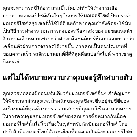
คุณจะสามารถขี่ได้ยาวนานขึ้นโดยไม่ทำให้ร่างกายเสีย
มากกว่ามอเตอร์ไซค์คันอื่นๆ ในการใช้
มอเตอร์ไซค์
เป็นประจำ
มอเตอร์ไซค์ครุยเซอร์ก็ใช้ได้ดี แต่ถ้าหากคุณกำลังคิดจะใช้มัน
เป็นวิธีการทำงาน เช่น การส่งของหรือคนส่งของ ผมขอแนะนำ
จักรยานเสือหมอบเพราะว่ามักจะมีแฮนด์บาร์ที่แคบและยาวกว่า
เคลื่อนตัวผ่านการจราจรได้ง่ายขึ้น หากคุณเป็นคนประเภทที่
ชอบความเร็ว รถจักรยานยนต์ที่ดีที่สุดคือสปอร์ตไบค์ พวกเขาดู
ดีและเท่
แต่ไม่ได้หมายความว่าคุณจะรู้สึกสบายตัว
คุณควรทดลองขี่ก่อนเช่นเดียวกับมอเตอร์ไซค์อื่นๆ สำคัญมาก
ให้พิจารณาส่วนสูงและน้ำหนักของคุณซึ่งจะขึ้นอยู่กับซีซีของ
เครื่องยนต์ที่คุณต้องการ ความสบายที่คุณจะใช้ และความง่าย
ในการควบคุมรถมอเตอร์ไซค์ของคุณ การซื้อหมวกกันน็อค
มอเตอร์ไซค์นั้นไม่ใช่เรื่องใหญ่สำหรับนักขี่มอเตอร์ไซค์ โดย
ปกติ นักขี่มอเตอร์ไซค์มักจะเลือกซื้อหมวกกันน็อคมอเตอร์ไซค์