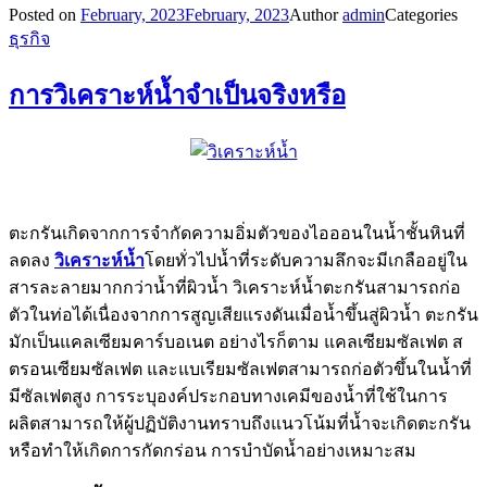
Posted on
February, 2023
February, 2023
Author
admin
Categories
ธุรกิจ
การวิเคราะห์น้ำจำเป็นจริงหรือ
ตะกรันเกิดจากการจำกัดความอิ่มตัวของไอออนในน้ำชั้นหินที่
ลดลง
วิเคราะห์น้ำ
โดยทั่วไปน้ำที่ระดับความลึกจะมีเกลืออยู่ใน
สารละลายมากกว่าน้ำที่ผิวน้ำ วิเคราะห์น้ำตะกรันสามารถก่อ
ตัวในท่อได้เนื่องจากการสูญเสียแรงดันเมื่อน้ำขึ้นสู่ผิวน้ำ ตะกรัน
มักเป็นแคลเซียมคาร์บอเนต อย่างไรก็ตาม แคลเซียมซัลเฟต ส
ตรอนเซียมซัลเฟต และแบเรียมซัลเฟตสามารถก่อตัวขึ้นในน้ำที่
มีซัลเฟตสูง การระบุองค์ประกอบทางเคมีของน้ำที่ใช้ในการ
ผลิตสามารถให้ผู้ปฏิบัติงานทราบถึงแนวโน้มที่น้ำจะเกิดตะกรัน
หรือทำให้เกิดการกัดกร่อน การบำบัดน้ำอย่างเหมาะสม