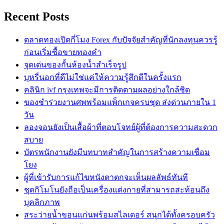
Recent Posts
ตลาดทองเปิดกี่โมง Forex กับปัจจัยสำคัญที่นักลงทุนควรรู้
ก่อนเริ่มซื้อขายทองคำ
จุดเด่นของกั้นห้องน้ำสำเร็จรูป
บุหรี่นอกที่ดีไม่ใช่แค่ให้ความรู้สึกดีในครั้งแรก
คลินิก ivf กรุงเทพจะมีการติดตามผลอย่างใกล้ชิด
ของชำร่วยงานศพพร้อมแพ็กเกจครบชุด ส่งด่วนภายใน 1
วัน
ลองจอนยังเป็นเสื้อผ้าที่ตอบโจทย์ผู้ที่ต้องการความสะดวก
สบาย
บัตรพนักงานยังมีบทบาทสำคัญในการสร้างความเชื่อม
โยง
ผู้ที่เข้ารับการแก้ไขหนังตาตกจะเห็นผลลัพธ์ทันที
ชุดกิโมโนยังถือเป็นเครื่องแต่งกายที่สามารถสะท้อนถึง
บุคลิกภาพ
สระว่ายน้ำขอนแก่นพร้อมสไลเดอร์ สนุกได้ทั้งครอบครัว