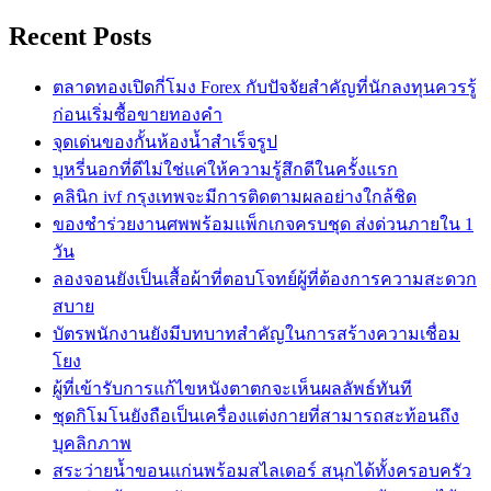
Recent Posts
ตลาดทองเปิดกี่โมง Forex กับปัจจัยสำคัญที่นักลงทุนควรรู้
ก่อนเริ่มซื้อขายทองคำ
จุดเด่นของกั้นห้องน้ำสำเร็จรูป
บุหรี่นอกที่ดีไม่ใช่แค่ให้ความรู้สึกดีในครั้งแรก
คลินิก ivf กรุงเทพจะมีการติดตามผลอย่างใกล้ชิด
ของชำร่วยงานศพพร้อมแพ็กเกจครบชุด ส่งด่วนภายใน 1
วัน
ลองจอนยังเป็นเสื้อผ้าที่ตอบโจทย์ผู้ที่ต้องการความสะดวก
สบาย
บัตรพนักงานยังมีบทบาทสำคัญในการสร้างความเชื่อม
โยง
ผู้ที่เข้ารับการแก้ไขหนังตาตกจะเห็นผลลัพธ์ทันที
ชุดกิโมโนยังถือเป็นเครื่องแต่งกายที่สามารถสะท้อนถึง
บุคลิกภาพ
สระว่ายน้ำขอนแก่นพร้อมสไลเดอร์ สนุกได้ทั้งครอบครัว