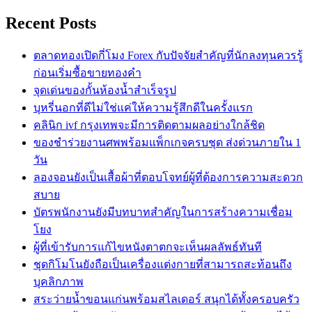
Recent Posts
ตลาดทองเปิดกี่โมง Forex กับปัจจัยสำคัญที่นักลงทุนควรรู้
ก่อนเริ่มซื้อขายทองคำ
จุดเด่นของกั้นห้องน้ำสำเร็จรูป
บุหรี่นอกที่ดีไม่ใช่แค่ให้ความรู้สึกดีในครั้งแรก
คลินิก ivf กรุงเทพจะมีการติดตามผลอย่างใกล้ชิด
ของชำร่วยงานศพพร้อมแพ็กเกจครบชุด ส่งด่วนภายใน 1
วัน
ลองจอนยังเป็นเสื้อผ้าที่ตอบโจทย์ผู้ที่ต้องการความสะดวก
สบาย
บัตรพนักงานยังมีบทบาทสำคัญในการสร้างความเชื่อม
โยง
ผู้ที่เข้ารับการแก้ไขหนังตาตกจะเห็นผลลัพธ์ทันที
ชุดกิโมโนยังถือเป็นเครื่องแต่งกายที่สามารถสะท้อนถึง
บุคลิกภาพ
สระว่ายน้ำขอนแก่นพร้อมสไลเดอร์ สนุกได้ทั้งครอบครัว