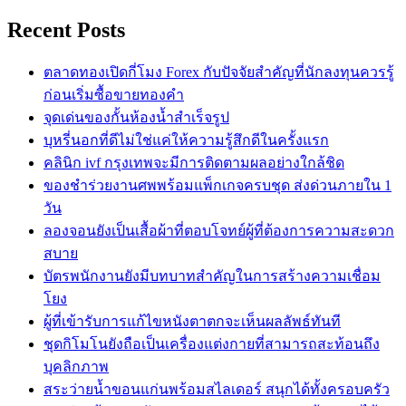
Recent Posts
ตลาดทองเปิดกี่โมง Forex กับปัจจัยสำคัญที่นักลงทุนควรรู้
ก่อนเริ่มซื้อขายทองคำ
จุดเด่นของกั้นห้องน้ำสำเร็จรูป
บุหรี่นอกที่ดีไม่ใช่แค่ให้ความรู้สึกดีในครั้งแรก
คลินิก ivf กรุงเทพจะมีการติดตามผลอย่างใกล้ชิด
ของชำร่วยงานศพพร้อมแพ็กเกจครบชุด ส่งด่วนภายใน 1
วัน
ลองจอนยังเป็นเสื้อผ้าที่ตอบโจทย์ผู้ที่ต้องการความสะดวก
สบาย
บัตรพนักงานยังมีบทบาทสำคัญในการสร้างความเชื่อม
โยง
ผู้ที่เข้ารับการแก้ไขหนังตาตกจะเห็นผลลัพธ์ทันที
ชุดกิโมโนยังถือเป็นเครื่องแต่งกายที่สามารถสะท้อนถึง
บุคลิกภาพ
สระว่ายน้ำขอนแก่นพร้อมสไลเดอร์ สนุกได้ทั้งครอบครัว