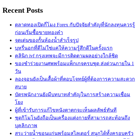
Recent Posts
ตลาดทองเปิดกี่โมง Forex กับปัจจัยสำคัญที่นักลงทุนควรรู้
ก่อนเริ่มซื้อขายทองคำ
จุดเด่นของกั้นห้องน้ำสำเร็จรูป
บุหรี่นอกที่ดีไม่ใช่แค่ให้ความรู้สึกดีในครั้งแรก
คลินิก ivf กรุงเทพจะมีการติดตามผลอย่างใกล้ชิด
ของชำร่วยงานศพพร้อมแพ็กเกจครบชุด ส่งด่วนภายใน 1
วัน
ลองจอนยังเป็นเสื้อผ้าที่ตอบโจทย์ผู้ที่ต้องการความสะดวก
สบาย
บัตรพนักงานยังมีบทบาทสำคัญในการสร้างความเชื่อม
โยง
ผู้ที่เข้ารับการแก้ไขหนังตาตกจะเห็นผลลัพธ์ทันที
ชุดกิโมโนยังถือเป็นเครื่องแต่งกายที่สามารถสะท้อนถึง
บุคลิกภาพ
สระว่ายน้ำขอนแก่นพร้อมสไลเดอร์ สนุกได้ทั้งครอบครัว