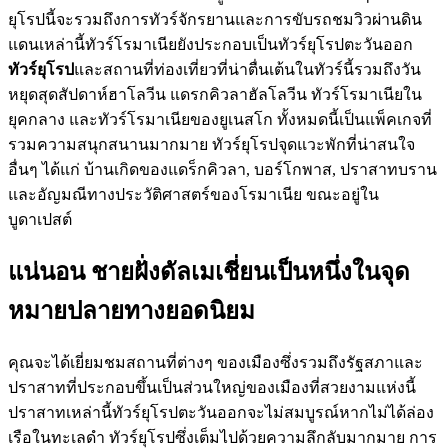
ยุโรปนี้จะรวมถึงการทัวร์จักรยานและการขับรถชมวิวผ่านดิน
แดนเหล่านี้ทัวร์โรมาเนียยังประกอบเป็นทัวร์ยุโรปตะวันออก
ทัวร์ยุโรป
และสถานที่ท่องเที่ยวที่น่าตื่นเต้นในทัวร์นี้รวมถึงวัน
หยุดสุดสัปดาห์ฮาโลวีน แดรกคิวลาฮัลโลวีน ทัวร์โรมาเนียใน
ยุคกลาง และทัวร์โรมาเนียของยูเนสโก ทั้งหมดนี้เป็นแพ็คเกจที่
รวมความสนุกสนานมากมาย ทัวร์ยุโรปจุดแวะพักที่น่าสนใจ
อื่นๆ ได้แก่ บ้านเกิดของแดร็กคิวลา, บอร์โกพาส, ปราสาทบราน
และอัญมณีทางประวัติศาสตร์ของโรมาเนีย ขณะอยู่ใน
บูดาเปสต์
แน่นอน ชายฝั่งดัลเมเชี่ยนเป็นหนึ่งในจุด
หมายปลายทางยอดนิยม
คุณจะได้เยี่ยมชมสถานที่ต่างๆ ของเมืองซึ่งรวมถึงรัฐสภาและ
ปราสาทที่ประกอบขึ้นเป็นส่วนใหญ่ของเมืองที่สวยงามแห่งนี้
ปราสาทเหล่านี้ทัวร์ยุโรปตะวันออกจะไม่สมบูรณ์หากไม่ได้ล่อง
เรือในทะเลดำ ทัวร์ยุโรปซึ่งเต็มไปด้วยความลึกลับมากมาย การ