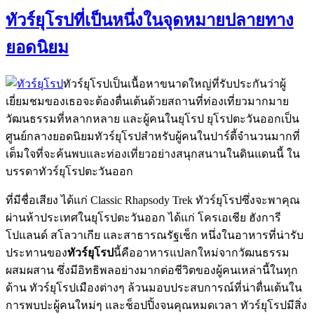
ทัวร์ยุโรปที่เป็นหนึ่งในจุดหมายปลายทาง
ยอดนิยม
ทัวร์ยุโรปเป็นเนื้อหาขนาดใหญ่ที่รับประกันว่าผู้
เยี่ยมชมของเธอจะต้องตื่นเต้นด้วยสถานที่ท่องเที่ยวมากมาย
วัฒนธรรมที่หลากหลาย และผู้คนในยุโรป ยุโรปตะวันออกเป็น
ศูนย์กลางยอดนิยมทัวร์ยุโรปสำหรับผู้คนในปาร์ตี้จำนวนมากที่
เต็มใจที่จะค้นพบและท่องเที่ยวอย่างสนุกสนานในดินแดนนี้ ใน
บรรดาทัวร์ยุโรปตะวันออก
ที่มีชื่อเสียง ได้แก่ Classic Rhapsody Trek ทัวร์ยุโรปซึ่งจะพาคุณ
ผ่านห้าประเทศในยุโรปตะวันออก ได้แก่ โครเอเชีย ฮังการี
โปแลนด์ สโลวาเกีย และสาธารณรัฐเช็ก หนึ่งในอาหารที่น่ารับ
ประทานของ
ทัวร์ยุโรป
นี้คืออาหารแปลกใหม่จากวัฒนธรรม
ผสมผสาน ซึ่งมีอิทธิพลอย่างมากต่อชีวิตของผู้คนเหล่านี้ในทุก
ด้าน ทัวร์ยุโรปเมืองต่างๆ ล้วนมอบประสบการณ์ที่น่าตื่นเต้นใน
การพบปะผู้คนใหม่ๆ และช็อปปิ้งจนคุณหมดเวลา ทัวร์ยุโรปมีสิ่ง