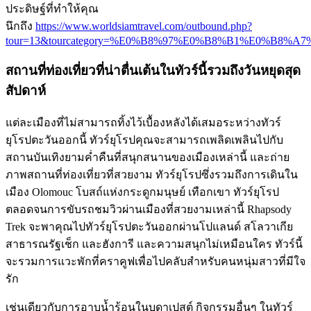
ประดิษฐ์ที่ทำให้คุณ
นึกถึง
https://www.worldsiamtravel.com/outbound.php?
tour=13&tourcategory=%E0%B8%97%E0%B8%B1%E0%B
สถานที่ท่องเที่ยวที่น่าตื่นเต้นในทัวร์นี้รวมถึงวันหยุดสุด
สัปดาห์
แต่ละเมืองที่ไม่สามารถทิ้งไว้เบื้องหลังได้เสมอระหว่างทัวร์
ยุโรปตะวันออกนี้ ทัวร์ยุโรปคุณจะสามารถเพลิดเพลินไปกับ
สถานบันเทิงยามค่ำคืนที่สนุกสนานของเมืองเหล่านี้ และถ่าย
ภาพสถานที่ท่องเที่ยวที่สวยงาม ทัวร์ยุโรปซึ่งรวมถึงการเดินใน
เมือง Olomouc โบสถ์แห่งกระดูกมนุษย์ เทือกเขา ทัวร์ยุโรป
ตลอดจนการขับรถชมวิวผ่านเมืองที่สวยงามเหล่านี้ Rhapsody
Trek จะพาคุณไปทัวร์ยุโรปตะวันออกผ่านโปแลนด์ สโลวาเกีย
สาธารณรัฐเช็ก และฮังการี และความสนุกไม่เหมือนใคร ทัวร์นี้
จะรวมการแวะพักที่คราคูฟเพื่อไปคลับสำหรับคนหนุ่มสาวที่มีใจ
รัก
เช่นเดียวกับการอาบน้ำร้อนในบูดาเปสต์ กิจกรรมอื่นๆ ในทัวร์