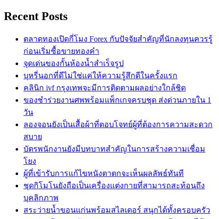
Recent Posts
ตลาดทองเปิดกี่โมง Forex กับปัจจัยสำคัญที่นักลงทุนควรรู้
ก่อนเริ่มซื้อขายทองคำ
จุดเด่นของกั้นห้องน้ำสำเร็จรูป
บุหรี่นอกที่ดีไม่ใช่แค่ให้ความรู้สึกดีในครั้งแรก
คลินิก ivf กรุงเทพจะมีการติดตามผลอย่างใกล้ชิด
ของชำร่วยงานศพพร้อมแพ็กเกจครบชุด ส่งด่วนภายใน 1
วัน
ลองจอนยังเป็นเสื้อผ้าที่ตอบโจทย์ผู้ที่ต้องการความสะดวก
สบาย
บัตรพนักงานยังมีบทบาทสำคัญในการสร้างความเชื่อม
โยง
ผู้ที่เข้ารับการแก้ไขหนังตาตกจะเห็นผลลัพธ์ทันที
ชุดกิโมโนยังถือเป็นเครื่องแต่งกายที่สามารถสะท้อนถึง
บุคลิกภาพ
สระว่ายน้ำขอนแก่นพร้อมสไลเดอร์ สนุกได้ทั้งครอบครัว